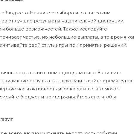
его бюджета. Начните с выбора игр с высоким
ывают лучшие результаты на длительной дистанции.
ам больше возможностей. Также исследуйте
спечивает частые, но небольшие выплаты, в то время ка
Учитывайте свой стиль игры при принятии решений.
личные стратегии с помощью демо-игр. Запишите
 наилучшие результаты. Также учитывайте время суток
черние часы активность игроков выше, что может
иксируйте бюджет и придерживайтесь его, чтобы
льтат
жде всего важно учитывать вероятность событий,