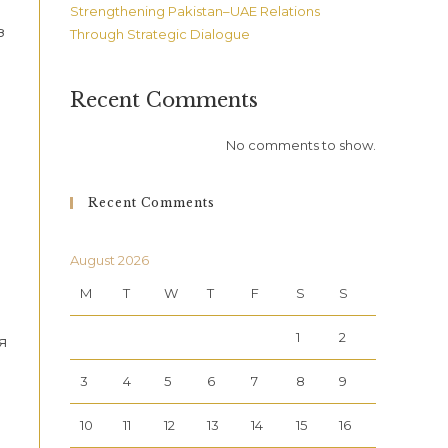
Strengthening Pakistan–UAE Relations
з
Through Strategic Dialogue
Recent Comments
No comments to show.
Recent Comments
August 2026
M
T
W
T
F
S
S
1
2
я
3
4
5
6
7
8
9
10
11
12
13
14
15
16