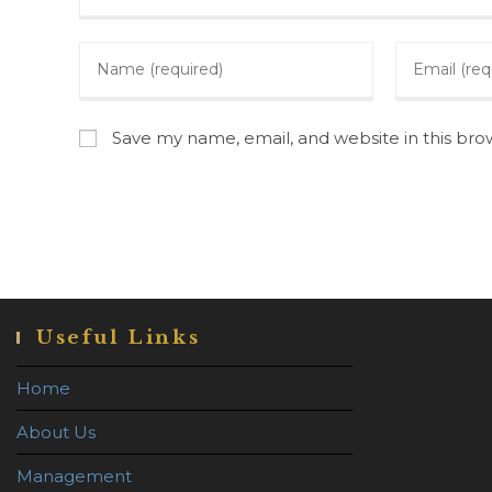
Enter
Enter
your
your
name
email
or
address
Save my name, email, and website in this bro
username
to
to
comment
comment
Useful Links
Home
About Us
Management