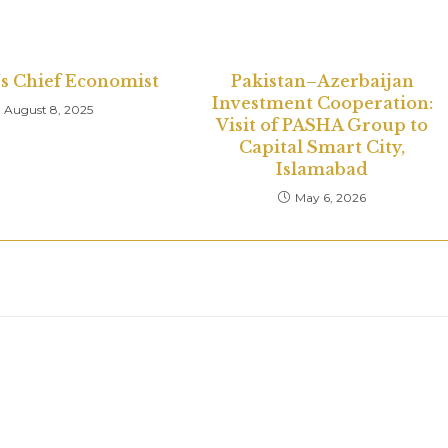
’s Chief Economist
Pakistan–Azerbaijan
Investment Cooperation:
August 8, 2025
Visit of PASHA Group to
Capital Smart City,
Islamabad
May 6, 2026