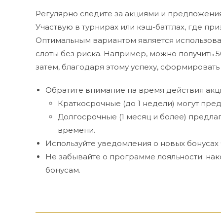
Регулярно следите за акциями и предложен
Участвую в турнирах или кэш-баттлах, где пр
Оптимальным вариантом является использова
слоты без риска. Например, можно получить 5
затем, благодаря этому успеху, сформироват
Обратите внимание на время действия акц
Краткосрочные (до 1 недели) могут пре
Долгосрочные (1 месяц и более) предл
времени.
Используйте уведомления о новых бонусах
Не забывайте о программе лояльности: нак
бонусам.