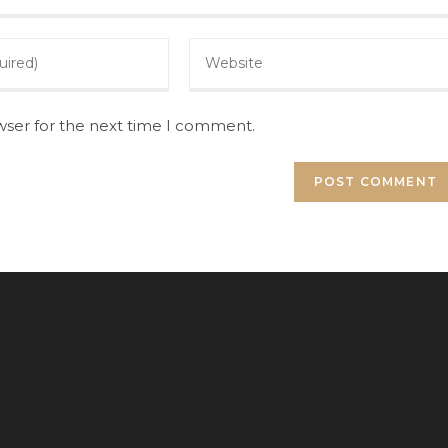
Enter
your
website
URL
wser for the next time I comment.
(optional)