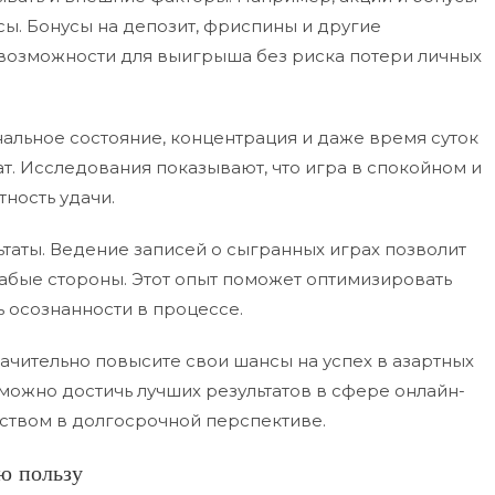
сы. Бонусы на депозит, фриспины и другие
возможности для выигрыша без риска потери личных
нальное состояние, концентрация и даже время суток
ат. Исследования показывают, что игра в спокойном и
ность удачи.
ьтаты. Ведение записей о сыгранных играх позволит
абые стороны. Этот опыт поможет оптимизировать
 осознанности в процессе.
чительно повысите свои шансы на успех в азартных
 можно достичь лучших результатов в сфере онлайн-
ством в долгосрочной перспективе.
ю пользу