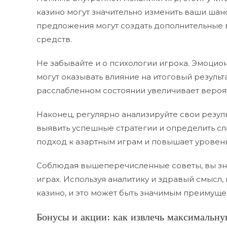
казино могут значительно изменить ваши шан
предложения могут создать дополнительные 
средств.
Не забывайте и о психологии игрока. Эмоцио
могут оказывать влияние на итоговый результ
расслабленном состоянии увеличивает вероят
Наконец, регулярно анализируйте свои резул
выявить успешные стратегии и определить сл
подход к азартным играм и повышает уровень
Соблюдая вышеперечисленные советы, вы зна
играх. Используя аналитику и здравый смысл,
казино, и это может быть значимым преимуще
Бонусы и акции: как извлечь максимальну