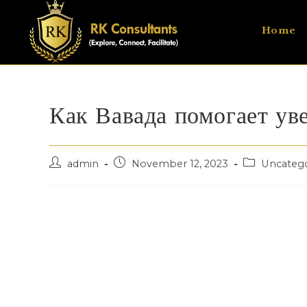
Skip
to
Home
content
Как Вавада помогает у
Post
Post
Post
admin
November 12, 2023
Uncatego
author:
published:
category: