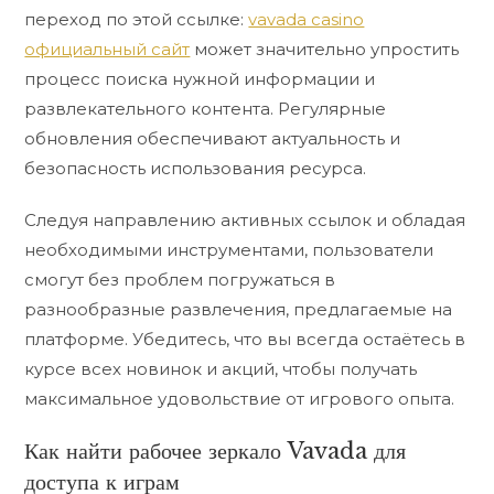
переход по этой ссылке:
vavada casino
официальный сайт
может значительно упростить
процесс поиска нужной информации и
развлекательного контента. Регулярные
обновления обеспечивают актуальность и
безопасность использования ресурса.
Следуя направлению активных ссылок и обладая
необходимыми инструментами, пользователи
смогут без проблем погружаться в
разнообразные развлечения, предлагаемые на
платформе. Убедитесь, что вы всегда остаётесь в
курсе всех новинок и акций, чтобы получать
максимальное удовольствие от игрового опыта.
Как найти рабочее зеркало Vavada для
доступа к играм