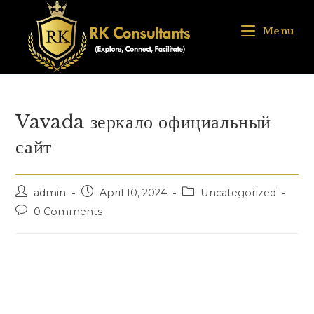
Skip
to
Menu
content
Vavada зеркало официальный
сайт
Post
Post
Post
admin
April 10, 2024
Uncategorized
author:
published:
category:
Post
0 Comments
comments: