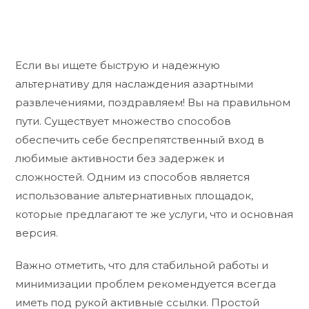
Если вы ищете быструю и надежную
альтернативу для наслаждения азартными
развлечениями, поздравляем! Вы на правильном
пути. Существует множество способов
обеспечить себе беспрепятственный вход в
любимые активности без задержек и
сложностей. Одним из способов является
использование альтернативных площадок,
которые предлагают те же услуги, что и основная
версия.
Важно отметить, что для стабильной работы и
минимизации проблем рекомендуется всегда
иметь под рукой активные ссылки. Простой