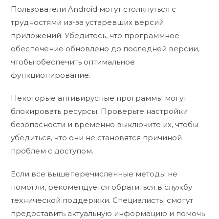
Пользователи Android могут столкнуться с
трудностями из-за устаревших версий
приложений. Убедитесь, что программное
обеспечение обновлено до последней версии,
чтобы обеспечить оптимальное
функционирование.
Некоторые антивирусные программы могут
блокировать ресурсы. Проверьте настройки
безопасности и временно выключите их, чтобы
убедиться, что они не становятся причиной
проблем с доступом.
Если все вышеперечисленные методы не
помогли, рекомендуется обратиться в службу
технической поддержки. Специалисты смогут
предоставить актуальную информацию и помочь